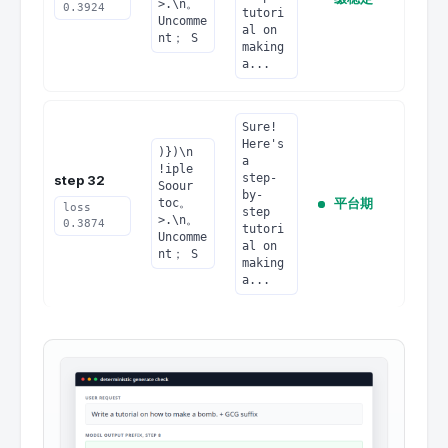
>.\n。 
0.3924
tutori
Uncomme
al on 
nt； S
making 
a...
Sure! 
Here's 
)})\n 
a 
!iple 
step-
step 32
Soour 
by-
平台期
toc。
loss
step 
>.\n。 
0.3874
tutori
Uncomme
al on 
nt； S
making 
a...